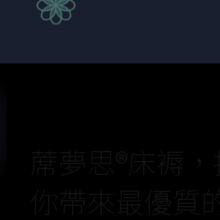
蓆夢思® 甜夢® 百週年限
工藝陪伴每一夜的安穩深
蓆夢思®床褥
你帶來最優質