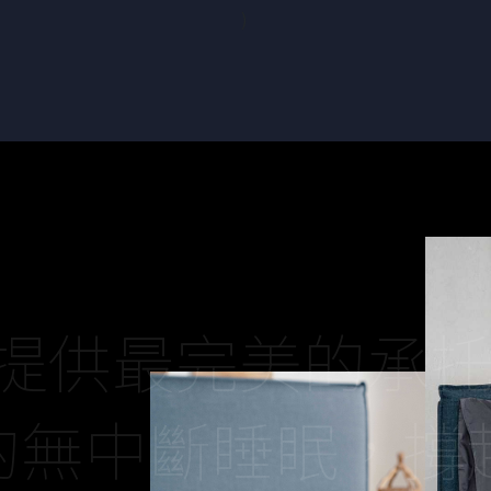
量床褥，以細緻
)
度睡眠。
，提供最完美的承
的無中斷睡眠，撐