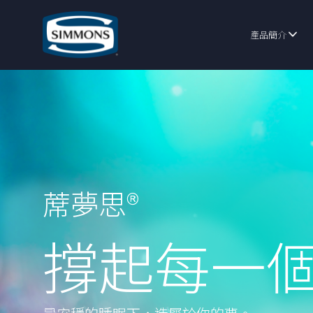
產品簡介
蓆夢思®
撐起每一