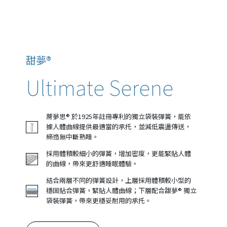
甜夢®
Ultimate Serene
蓆夢思® 於1925年註冊專利的獨立袋裝彈簧，能依
據人體曲線提供最適當的承托，並減低震盪傳送，
締造無中斷熟睡。
採用體積較細小的彈簧，增加密度，更能緊貼人體
的曲線，帶來更舒適睡眠體驗。
結合兩層不同的彈簧設計，上層採用體積較小型的
穩固貼合彈簧，緊貼人體曲線；下層配合甜夢® 獨立
袋裝彈簧，帶來更穩妥耐用的承托。