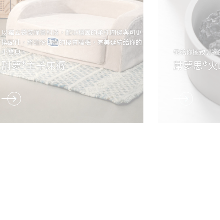
以獨立袋裝彈簧科技，配以穩固的承托圍邊與可更
換配件，將這份傳奇的優質睡眠，完美延續給你的
小寶貝。
帶給你極致舒適
甜夢®主子床褥
蓆夢思®火