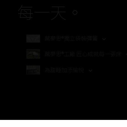
每一天。
蓆夢思®獨立袋裝彈簧
蓆夢思®工廠 匠心成就每一張床
為甜睡加添愉悅